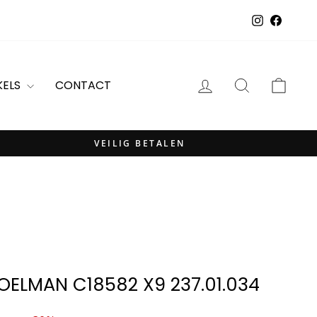
Instagram
Facebo
INLOGGEN
ZOEKOPDR
WIN
KELS
CONTACT
VEILIG BETALEN
OELMAN C18582 X9 237.01.034