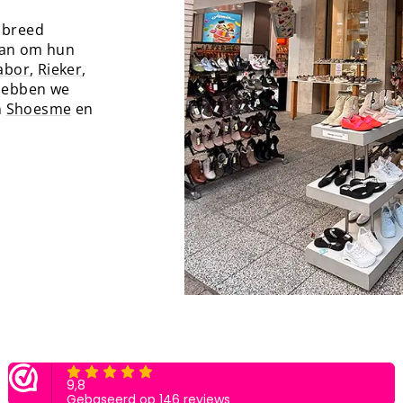
 breed
aan om hun
abor
,
Rieker
,
 hebben we
n
Shoesme
en