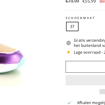
Normale
Sale
€79,99
€55,99
Be
prijs
prijs
SCHOENMAAT
37
Gratis verzendin
het buitenland v
Lage voorraad - 
Afhalen mogelij