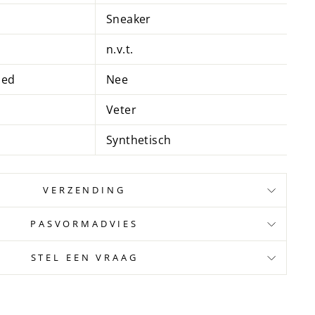
Sneaker
n.v.t.
bed
Nee
Veter
Synthetisch
VERZENDING
PASVORMADVIES
STEL EEN VRAAG