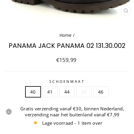
SL
(ES
Home
/
PANAMA JACK PANAMA 02 131.30.002
Normale
€159,99
prijs
SCHOENMAAT
40
41
44
45
46
Gratis verzending vanaf €30, binnen Nederland,
verzending naar het buitenland vanaf €7,99
Lage voorraad - 1 item over