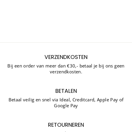
MARCO TOZZI
2/14601-42
Normale
Sale
€99,99
€69,99
prijs
prijs
Bespaar 30%
VERZENDKOSTEN
Bij een order van meer dan €30,- betaal je bij ons geen
verzendkosten.
BETALEN
Betaal veilig en snel via Ideal, Creditcard, Apple Pay of
Google Pay
RETOURNEREN