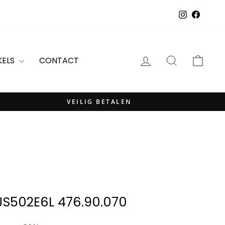
Instagram
Facebo
INLOGGEN
ZOEKOPDR
WIN
KELS
CONTACT
VEILIG BETALEN
JS502E6L 476.90.070