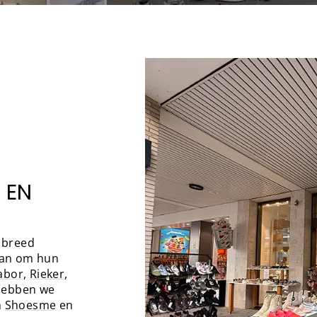
 EN
 breed
aan om hun
abor
,
Rieker
,
 hebben we
n
Shoesme
en