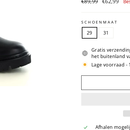
Normale
Sale
€89,99
€62,99
Be
prijs
prijs
SCHOENMAAT
29
31
Gratis verzendin
het buitenland v
Lage voorraad - 
Afhalen mogelij