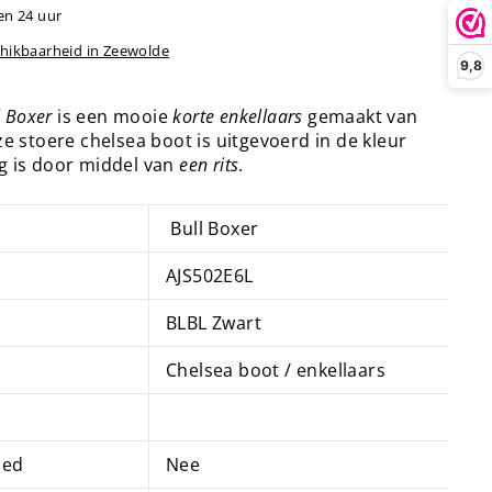
en 24 uur
chikbaarheid in Zeewolde
9,8
l Boxer
is een mooie
korte enkellaars
gemaakt van
e stoere chelsea boot is uitgevoerd in de kleur
ng is door middel van
een rits
.
Bull Boxer
AJS502E6L
BLBL Zwart
Chelsea boot / enkellaars
bed
Nee