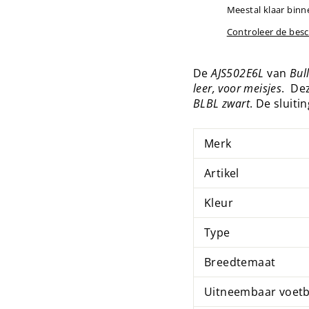
Meestal klaar binn
Controleer de bes
De
AJS502E6L
van
Bul
leer, voor meisjes
. Dez
BLBL zwart
. De sluiti
Merk
Artikel
Kleur
Type
Breedtemaat
Uitneembaar voet