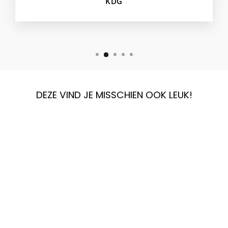
KDG
DEZE VIND JE MISSCHIEN OOK LEUK!
BIRKENSTOCK
GIZEH EVA WIJDTE
NORMAAL
€49,99