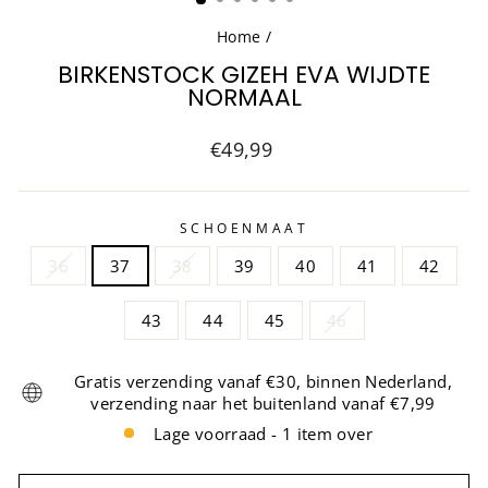
Home
/
BIRKENSTOCK GIZEH EVA WIJDTE
NORMAAL
Normale
€49,99
prijs
SCHOENMAAT
36
37
38
39
40
41
42
43
44
45
46
Gratis verzending vanaf €30, binnen Nederland,
verzending naar het buitenland vanaf €7,99
Lage voorraad - 1 item over