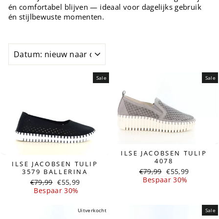
én comfortabel blijven — ideaal voor dagelijks gebruik
én stijlbewuste momenten.
SOORT
Sale
Sale
ILSE JACOBSEN TULIP
4078
ILSE JACOBSEN TULIP
Normale
Sale
€79,99
€55,99
3579 BALLERINA
prijs
prijs
Bespaar 30%
Normale
Sale
€79,99
€55,99
prijs
prijs
Bespaar 30%
Uitverkocht
Sale