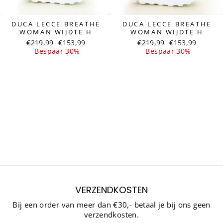
DUCA LECCE BREATHE
DUCA LECCE BREATHE
WOMAN WIJDTE H
WOMAN WIJDTE H
Normale
Sale
Normale
Sale
€219,99
€153,99
€219,99
€153,99
prijs
prijs
prijs
prijs
Bespaar 30%
Bespaar 30%
VERZENDKOSTEN
Bij een order van meer dan €30,- betaal je bij ons geen
verzendkosten.